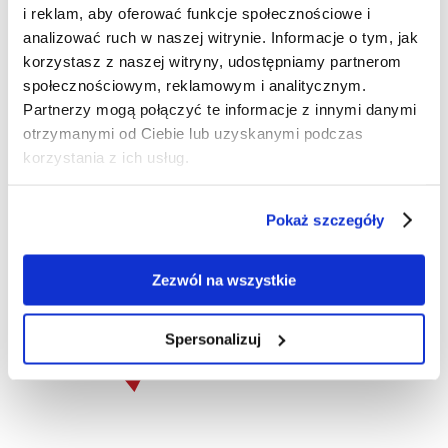
AUTO
PLATFORMA.
i reklam, aby oferować funkcje społecznościowe i
analizować ruch w naszej witrynie. Informacje o tym, jak
FIRMA AUTOPLATFORMA
korzystasz z naszej witryny, udostępniamy partnerom
POWSTAŁA, ABY WYJŚĆ
społecznościowym, reklamowym i analitycznym.
NAPRZECIW OCZEKIWANIOM
Partnerzy mogą połączyć te informacje z innymi danymi
KLIENTÓW BRANŻY
otrzymanymi od Ciebie lub uzyskanymi podczas
MOTORYZACYJNEJ.
korzystania z ich usług.
Celem firmy jest pomagać Klientowi na
każdym etapie: od wyboru samochodu przez
Pokaż szczegóły
jego zakup, finansowanie, zarejestrowanie
oraz ubezpieczenie, a w dalszej perspektywie
Zezwól na wszystkie
również serwisowanie, obsługę napraw
blacharsko-lakierniczych.
Spersonalizuj