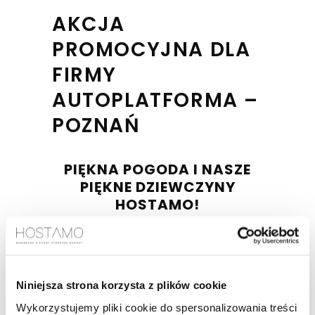
AKCJA
PROMOCYJNA DLA
FIRMY
AUTOPLATFORMA –
POZNAŃ
PIĘKNA POGODA I NASZE
PIĘKNE DZIEWCZYNY
HOSTAMO!
PRZESYŁAMY MOC
POZYTYWNEJ ENERGII
Od dzisiaj przez kolejne dwa tygodnie na
Niniejsza strona korzysta z plików cookie
terenie Poznania możecie spotkać nasze
wspaniałe Hostessy promujące firmę
Wykorzystujemy pliki cookie do spersonalizowania treści